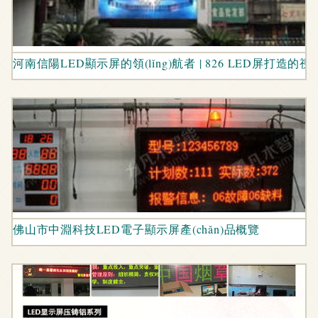
河南信陽LED顯示屏的領(lǐng)航者 | 826 LED屏打造的
佛山市中淵科技LED電子顯示屏產(chǎn)品概覽