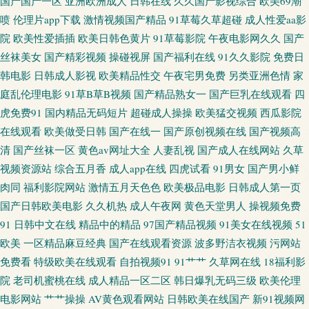
国产国产一区
亚洲欧洲成人
日韩在线
久久国产影视综合
欧美69潮
喷
伦理片app下载
激情视频国产精品
91草莓久草超碰
成人性爱aa影
久精品中文日韩 国产日韩欧美福利导航 97干在线 91福利资源网 日干夜撸 欧
院
欧美性爱插插
欧美日韩色黄片
91草莓影院
午夜电影网久久
国产
丝袜美女
国产精彩视频
操碰视屏
国产福利在线
91久久影院
免费日
美人妖 国产精品久久自啪 97福利视频 91超碰在线人人 欧美日韩人妻精品中
韩电影
日韩成人影视
欧美精品性交
午夜宅男免费
另类亚洲色情
家
庭乱伦理电影
91草B草B视频
国产精品熟女一
国产巨乳在线观看
四
字 狼友老司机 国产59页 91网亚洲蜜桃 综合涩久久 日韩A√ 欧美亞洲日韓Aⅴ
虎免费91
国内精品无码短片
超碰成人操操
欧美猛交视频
西瓜影院
在线观看
欧美做受日韩
国产在线一
国产原创视频在线
国产视频高
韩日VT色情网站 91永久免费视频在线观看 91狼友紧急 先锋影音中文字幕av
清
国产丝袜一区
黄色av网址大全
人妻乱视
国产成人在线网站
久草
视频资源站
综合五月香
成人app在线
四虎试看
91男女
国产男小鲜
91九色TS丰满人妖 中文无码人妻视频网 影音先锋av手机在线 色美欧性观婷
肉同
福利影院网站
激情五月天色色
欧美极品电影
日韩成人第一页
婷久久 极品视频91 91艳情 91色原网 91艹在线 日韩欧美女同 久久麻豆主播在
国产日韩欧美电影
久久机热
成人午夜网
黄色天堂男人
操视频免费
91
日韩中文在线
精品中的精品
97国产精品视频
91美女在线视频
51
线 超碰伊人久久 91在现免费看 1024桃色 三级网址在线免费观看 久久一区 俺
欧美
一区精品麻豆经典
国产在线观看资源
波多野洁衣视频
污网站
免费看
特级欧美在线观看
自拍视频91
91艹艹
久草网在线
18福利影
去也网址 97在线资源站播放 91工厂在线视频 日美欧一本道 国产日本精品久
院
老司机蜜桃在线
成人精品一区二区
韩日爆乳无码三级
欧美伦理
电影网站
艹艹操操
AV黄色观看网站
日韩欧美在线国产
新91视频网
久 福利姬自拍网 成人男人天堂91 91在线精品视频 在线超碰在成人91 欧美精