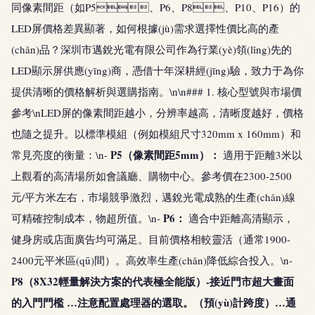
同像素間距（如P5、P6、P8、P10、P16）的
LED屏價格差異顯著，如何根據(jù)需求選擇性價比高的產
(chǎn)品？深圳市邁銳光電有限公司作為行業(yè)領(lǐng)先的
LED顯示屏供應(yīng)商，憑借十年深耕經(jīng)驗，致力于為你
提供清晰的價格解析與選購指南。\n\n### 1. 核心型號與市場價
參考\nLED屏的像素間距越小，分辨率越高，清晰度越好，價格
也隨之提升。以標準模組（例如模組尺寸320mm x 160mm）和
P5（像素間距5mm）：
常見亮度的衡量：\n-
適用于距離3米以
上觀看的高清場所如會議廳、購物中心。參考價在2300-2500
元/平方米左右，市場競爭激烈，邁銳光電成熟的生產(chǎn)線
P6：
可精確控制成本，物超所值。\n-
適合中距離高清顯示，
健身房或店面廣告均可滿足。目前價格相較靈活（通常1900-
2400元平米區(qū)間）。高效率生產(chǎn)降低綜合投入。\n-
P8（8X32輕量解決方案的代表極全能版）-接近門市超大畫面
的入門門檻 …注意配置處理器的選取。（預(yù)計跨度）…通