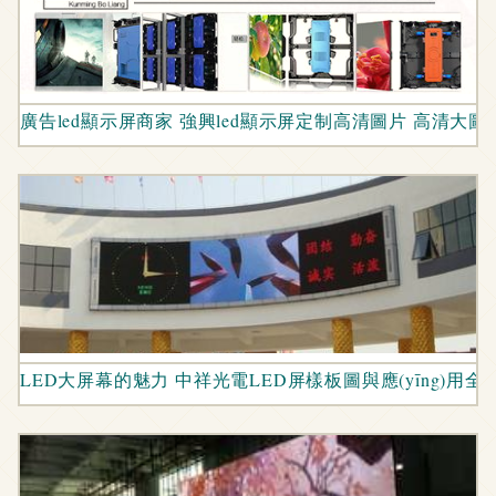
廣告led顯示屏商家 強興led顯示屏定制高清圖片 高清大圖
LED大屏幕的魅力 中祥光電LED屏樣板圖與應(yīng)用全